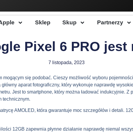
Apple
Sklep
Skup
Partnerzy
gle Pixel 6 PRO jest
7 listopada, 2023
e’m mogącym się podobać. Cieszy możliwość wyboru pojemnośc
 główny aparat fotograficzny, który wykonuje naprawdę wysokiej
tru. Jest to smartphone, który można ładować indukcyjnie. Z 
m technicznym.
matrycę AMOLED, która gwarantuje moc szczegółów i detali. 120
lości 12GB zapewnia płynne działanie naprawdę niemal wszys