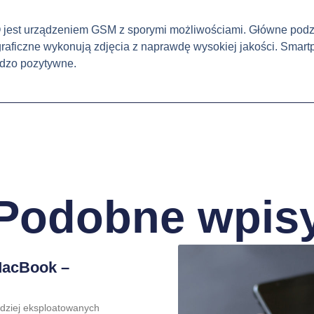
jest urządzeniem GSM z sporymi możliwościami. Główne podze
tograficzne wykonują zdjęcia z naprawdę wysokiej jakości. Sma
rdzo pozytywne.
Podobne wpis
MacBook –
rdziej eksploatowanych