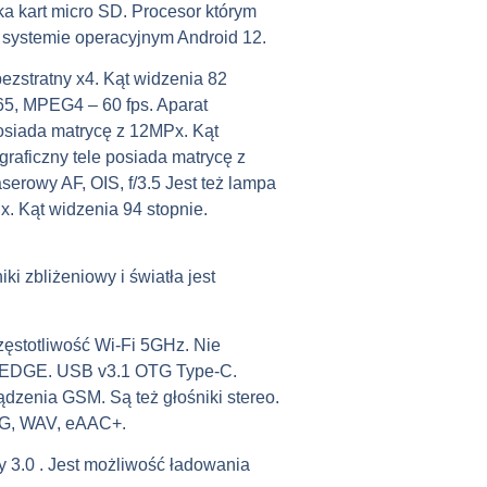
a kart micro SD. Procesor którym
a systemie operacyjnym Android 12.
ezstratny x4. Kąt widzenia 82
65, MPEG4 – 60 fps. Aparat
posiada matrycę z 12MPx. Kąt
graficzny tele posiada matrycę z
erowy AF, OIS, f/3.5 Jest też lampa
x. Kąt widzenia 94 stopnie.
i zbliżeniowy i światła jest
ęstotliwość Wi-Fi 5GHz. Nie
S i EDGE. USB v3.1 OTG Type-C.
ądzenia GSM. Są też głośniki stereo.
GG, WAV, eAAC+.
 3.0 . Jest możliwość ładowania