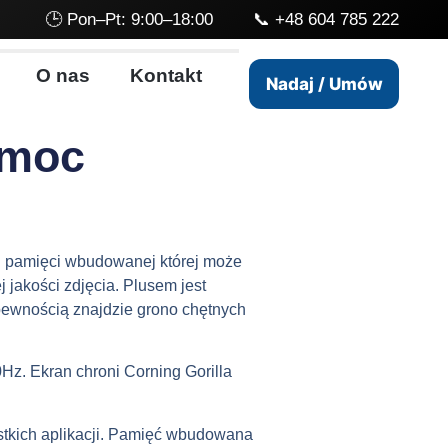
🕒 Pon–Pt: 9:00–18:00 📞
+48 604 785 222
O nas
Kontakt
Nadaj / Umów
 moc
i pamięci wbudowanej której może
 jakości zdjęcia. Plusem jest
pewnością znajdzie grono chętnych
Hz. Ekran chroni Corning Gorilla
tkich aplikacji. Pamięć wbudowana