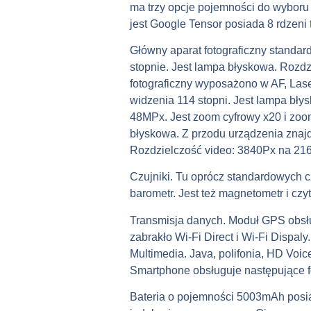
ma trzy opcje pojemności do wyboru 
jest Google Tensor posiada 8 rdzeni
Główny aparat fotograficzny standar
stopnie. Jest lampa błyskowa. Rozdz
fotograficzny wyposażono w AF, Lase
widzenia 114 stopni. Jest lampa błys
48MPx. Jest zoom cyfrowy x20 i zoom
błyskowa. Z przodu urządzenia znajd
Rozdzielczość video: 3840Px na 216
Czujniki. Tu oprócz standardowych cz
barometr. Jest też magnetometr i czytn
Transmisja danych. Moduł GPS obsłu
zabrakło Wi-Fi Direct i Wi-Fi Dispa
Multimedia. Java, polifonia, HD Voi
Smartphone obsługuje następujące
Bateria o pojemności 5003mAh posia