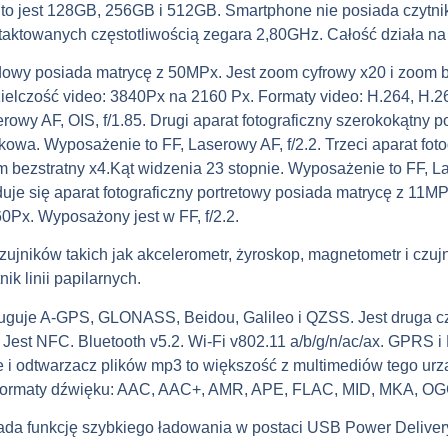
to jest 128GB, 256GB i 512GB. Smartphone nie posiada czytnik
 taktowanych częstotliwością zegara 2,80GHz. Całość działa n
dowy posiada matrycę z 50MPx. Jest zoom cyfrowy x20 i zoom b
ielczość video: 3840Px na 2160 Px. Formaty video: H.264, H.2
rowy AF, OIS, f/1.85. Drugi aparat fotograficzny szerokokątny 
kowa. Wyposażenie to FF, Laserowy AF, f/2.2. Trzeci aparat foto
 bezstratny x4.Kąt widzenia 23 stopnie. Wyposażenie to FF, Las
uje się aparat fotograficzny portretowy posiada matrycę z 11MP
0Px. Wyposażony jest w FF, f/2.2.
ujników takich jak akcelerometr, żyroskop, magnetometr i czujnik
ik linii papilarnych.
guje A-GPS, GLONASS, Beidou, Galileo i QZSS. Jest druga cz
ly. Jest NFC. Bluetooth v5.2. Wi-Fi v802.11 a/b/g/n/ac/ax. GPR
ce i odtwarzacz plików mp3 to większość z multimediów tego urz
 formaty dźwięku: AAC, AAC+, AMR, APE, FLAC, MID, MKA, O
da funkcję szybkiego ładowania w postaci USB Power Delivery