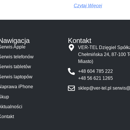
Czytaj Więcej
Nawigacja
Kontakt
Serwis Apple
VER-TEL Dzięgiel Spó
Chełmińska 24, 87-100 T
Serwis telefonów
Miasto)
Serwis tabletów
+48 604 785 222
Serwis laptopów
+48 56 621 1265
Naprawa iPhone
sklep@ver-tel.pl
serwis@v
Skup
Aktualności
Kontakt