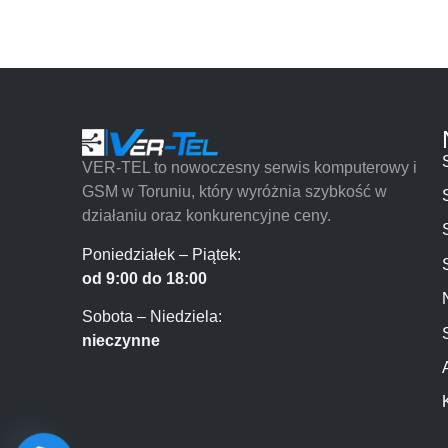
VER-TEL to nowoczesny serwis komputerowy i
GSM w Toruniu, który wyróżnia szybkość w
działaniu oraz konkurencyjne ceny.
Poniedziałek – Piątek:
od 9:00 do 18:00
Sobota – Niedziela:
nieczynne