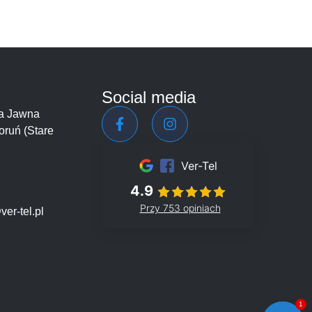
Social media
łka Jawna
oruń (Stare
Ver-Tel
4.9
Przy 753 opiniach
er-tel.pl
1