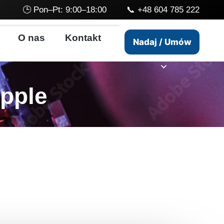
🕒 Pon–Pt: 9:00–18:00 📞
+48 604 785 222
O nas
Kontakt
Nadaj / Umów
pple