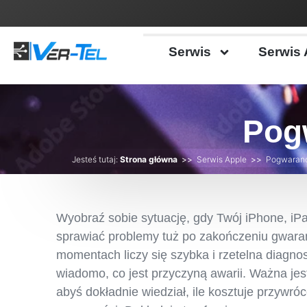
Serwis
Serwis 
Pog
Jesteś tutaj:
Strona główna
>>
Serwis Apple
>>
Pogwaranc
Wyobraź sobie sytuację, gdy Twój iPhone, i
sprawiać problemy tuż po zakończeniu gwaran
momentach liczy się szybka i rzetelna diagnost
wiadomo, co jest przyczyną awarii. Ważna jes
abyś dokładnie wiedział, ile kosztuje przywróc