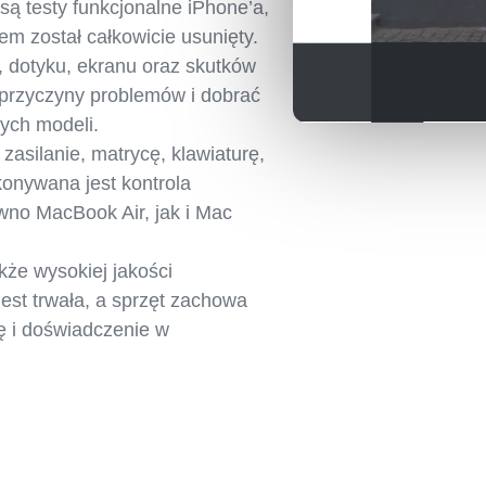
ą testy funkcjonalne iPhone’a,
em został całkowicie usunięty.
, dotyku, ekranu oraz skutków
 przyczyny problemów i dobrać
nych modeli.
asilanie, matrycę, klawiaturę,
konywana jest kontrola
równo MacBook Air, jak i Mac
kże wysokiej jakości
est trwała, a sprzęt zachowa
 i doświadczenie w