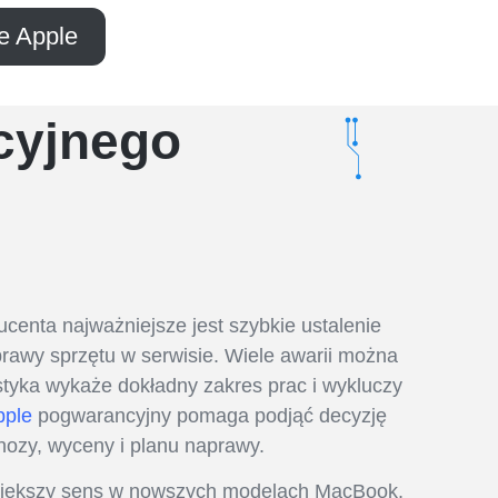
ie Apple
cyjnego
centa najważniejsze jest szybkie ustalenie
prawy sprzętu w serwisie. Wiele awarii można
ostyka wykaże dokładny zakres prac i wykluczy
pple
pogwarancyjny pomaga podjąć decyzję
gnozy, wyceny i planu naprawy.
większy sens w nowszych modelach MacBook,