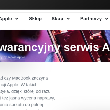
Apple
Sklep
Skup
Partnerzy
warancyjny serwis A
yjny serwis Apple
Pad czy MacBook zaczyna
cji Apple. W takich
yka, dzięki której od razu
t też jasna wycena naprawy,
enie sprzętu do pełnej