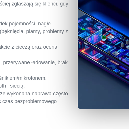
ciej zgłaszają się klienci, gdy
dek pojemności, nagłe
(pęknięcia, plamy, problemy z
kcie z cieczą oraz ocena
, przerywane ładowanie, brak
śnikiem/mikrofonem,
h i siecią.
brze wykonana naprawa często
żyć czas bezproblemowego