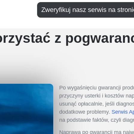
Zweryfikuj nasz serwis na stron
orzystać z pogwaran
Po wygaśnięciu gwarancji produ
przyczyny usterki i kosztów na
usunąć opłacalnie, jeśli diagn
dodatkowe problemy.
Serwis A
na podstawie faktów, czyli dia
Naprawa po gwarancji ma naj