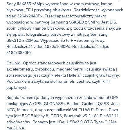
Sony IMX355 z8Mpx wyposażono w zoom cyfrowy, lampę
błyskową, FF i przysłonę obiektywu. Rozdzielczość wykonanych
zdjęć 3264x2448Px. Trzeci aparat fotograficzny makro
wyposażono w matrycę Samsung S5K5E9 z 5MPx. Jest EIS,
zoom cyfrowy i lampa błyskowa. Z przodu urządzenia znajduje
się aparat fotograficzny portretowy z matrycą Samsung
S5K3T2 z 20Mpx. Wyposażenie to FF i zoom cyfrowy.
Rozdzielczość video 1920x1080Px. Rozdzielczość zdjęć
5184x3880Px.
Czujniki. Oprócz standardowych czujników to jest
akcelerometru, żyroskopu, magnetometru i czujnika światła i
zbliżeniowego jest czujnik efektu Halle’a i czujnik grawitacyjny.
Pod znakiem zapytania stoi barometr. Jest tez czytnik linii
papilarnych.
Bogata transmisja danych wyposażona została w moduł GPS
obsługujący A-GPS, GLONASS< Beidou, Galileo i QZSS. Jest
NFC, Miracast, druga częstotliwość Wi-Fi i Wi-Fi Direct. Poza
tym jest EDGE kl;asy 8, GPRS, Bluetooth v5.2 i Wi-Fi v802.11
a/b/g/n/ac/ax .Ponadto jest IrDa, USBv3.0 OTG Type-C / Nie
ma DLNA.