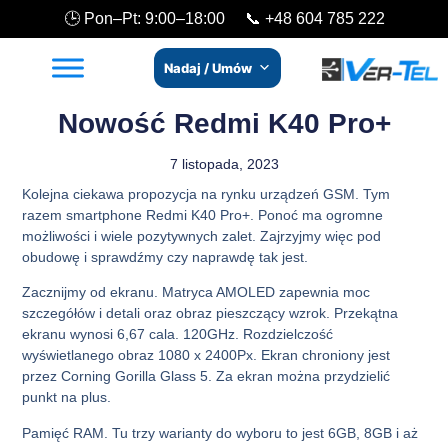
🕒 Pon–Pt: 9:00–18:00 📞
+48 604 785 222
Nadaj / Umów
Nowość Redmi K40 Pro+
7 listopada, 2023
Kolejna ciekawa propozycja na rynku urządzeń GSM. Tym
razem smartphone Redmi K40 Pro+. Ponoć ma ogromne
możliwości i wiele pozytywnych zalet. Zajrzyjmy więc pod
obudowę i sprawdźmy czy naprawdę tak jest.
Zacznijmy od ekranu. Matryca AMOLED zapewnia moc
szczegółów i detali oraz obraz pieszczący wzrok. Przekątna
ekranu wynosi 6,67 cala. 120GHz. Rozdzielczość
wyświetlanego obraz 1080 x 2400Px. Ekran chroniony jest
przez Corning Gorilla Glass 5. Za ekran można przydzielić
punkt na plus.
Pamięć RAM. Tu trzy warianty do wyboru to jest 6GB, 8GB i aż