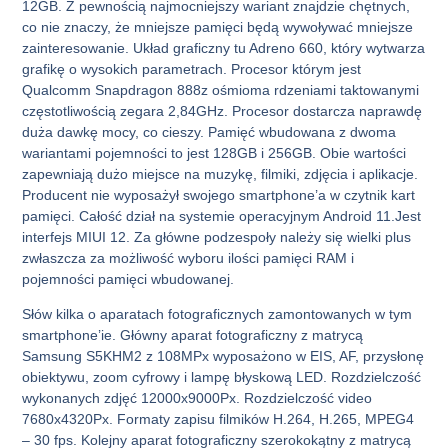
12GB. Z pewnością najmocniejszy wariant znajdzie chętnych,
co nie znaczy, że mniejsze pamięci będą wywoływać mniejsze
zainteresowanie. Układ graficzny tu Adreno 660, który wytwarza
grafikę o wysokich parametrach. Procesor którym jest
Qualcomm Snapdragon 888z ośmioma rdzeniami taktowanymi
częstotliwością zegara 2,84GHz. Procesor dostarcza naprawdę
duża dawkę mocy, co cieszy. Pamięć wbudowana z dwoma
wariantami pojemności to jest 128GB i 256GB. Obie wartości
zapewniają dużo miejsce na muzykę, filmiki, zdjęcia i aplikacje.
Producent nie wyposażył swojego smartphone’a w czytnik kart
pamięci. Całość dział na systemie operacyjnym Android 11.Jest
interfejs MIUI 12. Za główne podzespoły należy się wielki plus
zwłaszcza za możliwość wyboru ilości pamięci RAM i
pojemności pamięci wbudowanej.
Słów kilka o aparatach fotograficznych zamontowanych w tym
smartphone’ie. Główny aparat fotograficzny z matrycą
Samsung S5KHM2 z 108MPx wyposażono w EIS, AF, przysłonę
obiektywu, zoom cyfrowy i lampę błyskową LED. Rozdzielczość
wykonanych zdjęć 12000x9000Px. Rozdzielczość video
7680x4320Px. Formaty zapisu filmików H.264, H.265, MPEG4
– 30 fps. Kolejny aparat fotograficzny szerokokątny z matrycą