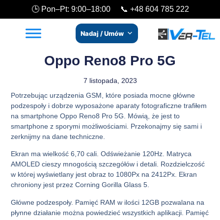
🕒 Pon–Pt: 9:00–18:00 📞
+48 604 785 222
Nadaj / Umów
Oppo Reno8 Pro 5G
7 listopada, 2023
Potrzebując urządzenia GSM, które posiada mocne główne
podzespoły i dobrze wyposażone aparaty fotograficzne trafiłem
na smartphone Oppo Reno8 Pro 5G. Mówią, że jest to
smartphone z sporymi możliwościami. Przekonajmy się sami i
zerknijmy na dane techniczne.
Ekran ma wielkość 6,70 cali. Odświeżanie 120Hz. Matryca
AMOLED cieszy mnogością szczegółów i detali. Rozdzielczość
w której wyświetlany jest obraz to 1080Px na 2412Px. Ekran
chroniony jest przez Corning Gorilla Glass 5.
Główne podzespoły. Pamięć RAM w ilości 12GB pozwalana na
płynne działanie można powiedzieć wszystkich aplikacji. Pamięć