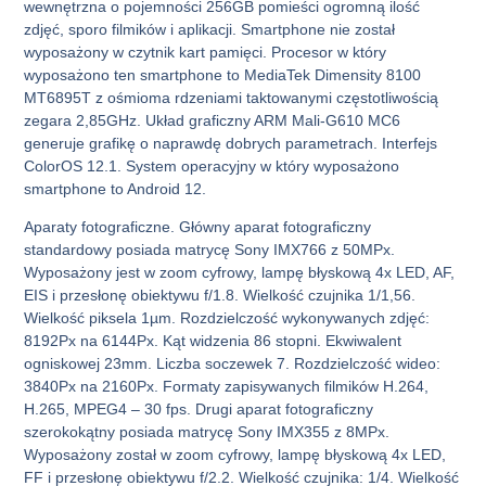
wewnętrzna o pojemności 256GB pomieści ogromną ilość
zdjęć, sporo filmików i aplikacji. Smartphone nie został
wyposażony w czytnik kart pamięci. Procesor w który
wyposażono ten smartphone to MediaTek Dimensity 8100
MT6895T z ośmioma rdzeniami taktowanymi częstotliwością
zegara 2,85GHz. Układ graficzny ARM Mali-G610 MC6
generuje grafikę o naprawdę dobrych parametrach. Interfejs
ColorOS 12.1. System operacyjny w który wyposażono
smartphone to Android 12.
Aparaty fotograficzne. Główny aparat fotograficzny
standardowy posiada matrycę Sony IMX766 z 50MPx.
Wyposażony jest w zoom cyfrowy, lampę błyskową 4x LED, AF,
EIS i przesłonę obiektywu f/1.8. Wielkość czujnika 1/1,56.
Wielkość piksela 1µm. Rozdzielczość wykonywanych zdjęć:
8192Px na 6144Px. Kąt widzenia 86 stopni. Ekwiwalent
ogniskowej 23mm. Liczba soczewek 7. Rozdzielczość wideo:
3840Px na 2160Px. Formaty zapisywanych filmików H.264,
H.265, MPEG4 – 30 fps. Drugi aparat fotograficzny
szerokokątny posiada matrycę Sony IMX355 z 8MPx.
Wyposażony został w zoom cyfrowy, lampę błyskową 4x LED,
FF i przesłonę obiektywu f/2.2. Wielkość czujnika: 1/4. Wielkość