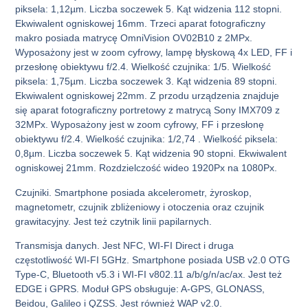
piksela: 1,12µm. Liczba soczewek 5. Kąt widzenia 112 stopni.
Ekwiwalent ogniskowej 16mm. Trzeci aparat fotograficzny
makro posiada matrycę OmniVision OV02B10 z 2MPx.
Wyposażony jest w zoom cyfrowy, lampę błyskową 4x LED, FF i
przesłonę obiektywu f/2.4. Wielkość czujnika: 1/5. Wielkość
piksela: 1,75µm. Liczba soczewek 3. Kąt widzenia 89 stopni.
Ekwiwalent ogniskowej 22mm. Z przodu urządzenia znajduje
się aparat fotograficzny portretowy z matrycą Sony IMX709 z
32MPx. Wyposażony jest w zoom cyfrowy, FF i przesłonę
obiektywu f/2.4. Wielkość czujnika: 1/2,74 . Wielkość piksela:
0,8µm. Liczba soczewek 5. Kąt widzenia 90 stopni. Ekwiwalent
ogniskowej 21mm. Rozdzielczość wideo 1920Px na 1080Px.
Czujniki. Smartphone posiada akcelerometr, żyroskop,
magnetometr, czujnik zbliżeniowy i otoczenia oraz czujnik
grawitacyjny. Jest też czytnik linii papilarnych.
Transmisja danych. Jest NFC, WI-FI Direct i druga
częstotliwość WI-FI 5GHz. Smartphone posiada USB v2.0 OTG
Type-C, Bluetooth v5.3 i WI-FI v802.11 a/b/g/n/ac/ax. Jest też
EDGE i GPRS. Moduł GPS obsługuje: A-GPS, GLONASS,
Beidou, Galileo i QZSS. Jest również WAP v2.0.