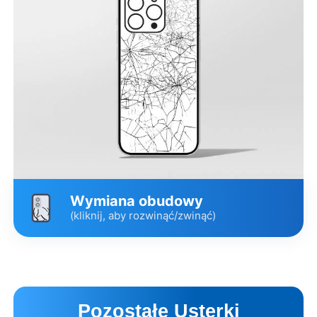
Szkiełko kamery tylnej
149 zł
2 godz.
Zamienne
Opis wariantów
Umów wizytę
Wymiana obudowy
(kliknij, aby rozwinąć/zwinąć)
Wariant
Cena
Czas
Szkło pokrywy tylnej
349 zł
6 godz.
Pozostałe Usterki
Zamienne