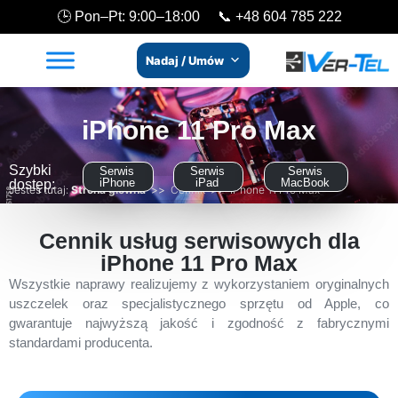
🕒 Pon–Pt: 9:00–18:00 📞
+48 604 785 222
Nadaj / Umów
iPhone 11 Pro Max
Szybki
Serwis
Serwis
Serwis
iPhone
iPad
MacBook
dostęp:
Jesteś tutaj:
Strona główna
>>
Cennik
>>
iPhone 11 Pro Max
Cennik usług serwisowych dla
iPhone 11 Pro Max
Wszystkie naprawy realizujemy z wykorzystaniem oryginalnych
uszczelek oraz specjalistycznego sprzętu od Apple, co
gwarantuje najwyższą jakość i zgodność z fabrycznymi
standardami producenta.