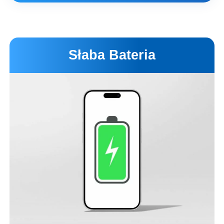
Wariant
Cena
Czas
Zamienny LCD
279 zł
2 godz.
Słaba Bateria
Zamienny Premium
399 zł
2 godz.
Oryginalny od Apple
1849 zł
1-7 dni
Opis wariantów
Umów wizytę