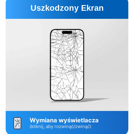
Uszkodzony Ekran
Wymiana wyświetlacza
(kliknij, aby rozwinąć/zwinąć)