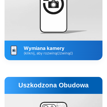
Wymiana kamery
(kliknij, aby rozwinąć/zwinąć)
Wariant
Cena
Czas
Główna zamienna
399 zł
2 godz.
Uszkodzona Obudowa
Pulled Premium
Główna
799 zł
1-7 dni
Oryginalna od Apple