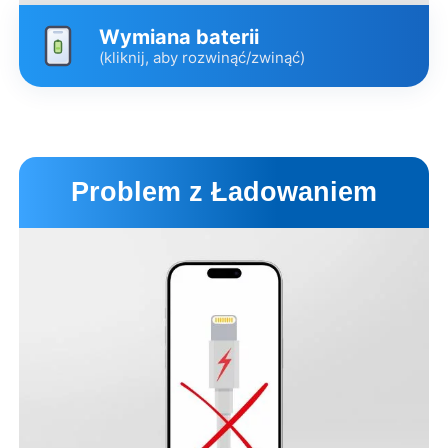
Wymiana baterii
(kliknij, aby rozwinąć/zwinąć)
Wariant
Cena
Czas
Oryginalna od Apple
399 zł
2 godz
Problem z Ładowaniem
Zamienna
269 zł
2 godz.
Opis wariantów
Umów wizytę