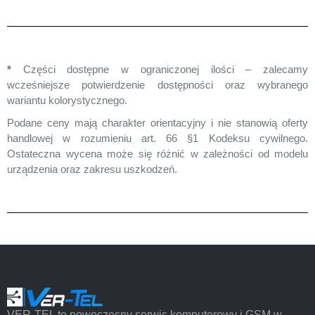
Procesy po zalaniu
299 zł
1-2 dni
Czyszczenie Głośnika
60 zł
30 min
*
Części dostępne w ograniczonej ilości – zalecamy
pod mikroskopem
wcześniejsze potwierdzenie dostępności oraz wybranego
wariantu kolorystycznego.
Czyszczenie Mikrofonu
60 zł
30 min
Podane ceny mają charakter orientacyjny i nie stanowią oferty
pod mikroskopem
handlowej w rozumieniu art. 66 §1 Kodeksu cywilnego.
Ostateczna wycena może się różnić w zależności od modelu
Pełne czyszczenie
99 zł
40 min
urządzenia oraz zakresu uszkodzeń.
pod mikroskopem
Oryginalny Moduł
949 zł
1-7 dni
TrueDepth ( Face ID )
Opis wariantów
Umów wizytę
VER-TEL to nowoczesny serwis komputerowy i GSM w