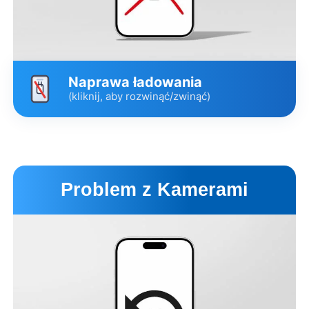
Naprawa ładowania
(kliknij, aby rozwinąć/zwinąć)
Wariant
Cena
Czas
Udrożnienie i czyszczenie
60 zł
30 min.
Problem z Kamerami
złącza
Wymiana złącza z taśmą
399 zł
4 godz.
Pulled Premium
Opis wariantów
Umów wizytę