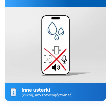
Korpus – zamienny
649 zł
1-3 dni*
Pulled Premium
Opis wariantów
Umów wizytę
Inne usterki
(kliknij, aby rozwinąć/zwinąć)
Wariant
Cena
Czas