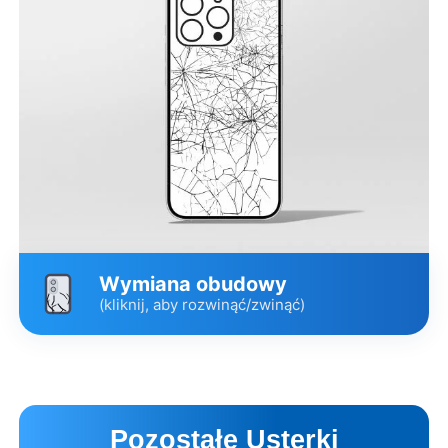
Szkiełko kamery tylnej
179 zł
2 godz.
Zamienne
Opis wariantów
Umów wizytę
Wymiana obudowy
(kliknij, aby rozwinąć/zwinąć)
Wariant
Cena
Czas
Szkło pokrywy tylnej (
399 zł
2 godz.*
Pozostałe Usterki
Zamienne )