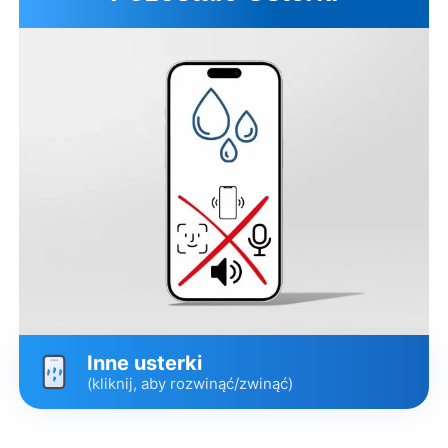
Szkło pokrywy tylnej
599 zł
1-3 dni *
Pulled Premium
Szkło pokrywy tylnej
899 zł
1-7 dni
Oryginalne od Apple
Zespół środkowy
2899 zł
1-7 dni
Oryginalne od Apple
Opis wariantów
Umów wizytę
Inne usterki
(kliknij, aby rozwinąć/zwinąć)
Wariant
Cena
Czas