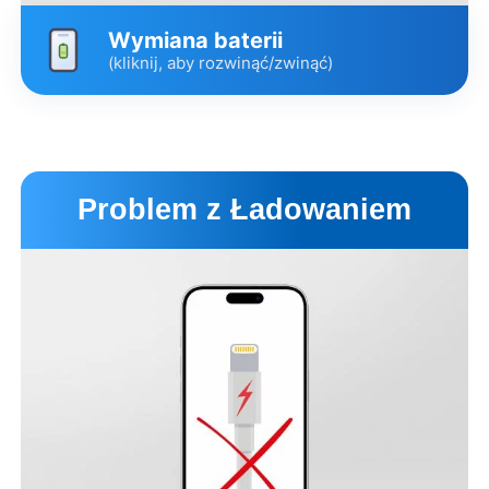
Wymiana baterii
(kliknij, aby rozwinąć/zwinąć)
Wariant
Cena
Czas
Oryginalna od Apple
449 zł
2 godz
Problem z Ładowaniem
Zamienna
329 zł
2 godz.
Opis wariantów
Umów wizytę