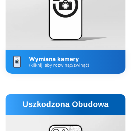
Wymiana kamery
(kliknij, aby rozwinąć/zwinąć)
Wariant
Cena
Czas
Główna zamienna
499 zł
2 godz.
Uszkodzona Obudowa
Pulled Premium
Główna
1199 zł
1-7 dni
Oryginalna od Apple