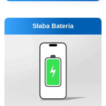
Wariant
Cena
Czas
Zamienny LCD
379 zł
2 godz
Słaba Bateria
Zamienny OLED 120 Hz
499 zł
2 godz
Oryginalny od Apple
1899 zł
1-7 dni
Opis wariantów
Umów wizytę