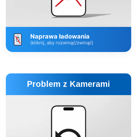
Naprawa ładowania
(kliknij, aby rozwinąć/zwinąć)
Wariant
Cena
Czas
Udrożnienie i czyszczenie
60 zł
30 min.
Problem z Kamerami
złącza
Wymiana złącza z taśmą
479 zł
4 godz.
Pulled Premium
Opis wariantów
Umów wizytę