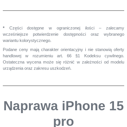
Procesy po zalaniu
479 zł
1-2 dni
Czyszczenie Głośnika
60 zł
30 min
*
Części dostępne w ograniczonej ilości – zalecamy
pod mikroskopem
wcześniejsze potwierdzenie dostępności oraz wybranego
wariantu kolorystycznego.
Czyszczenie Mikrofonu
60 zł
30 min
Podane ceny mają charakter orientacyjny i nie stanowią oferty
pod mikroskopem
handlowej w rozumieniu art. 66 §1 Kodeksu cywilnego.
Ostateczna wycena może się różnić w zależności od modelu
Pełne czyszczenie
99 zł
40 min
urządzenia oraz zakresu uszkodzeń.
pod mikroskopem
Oryginalny Moduł
999 zł
1-7 dni
TrueDepth ( Face ID )
Naprawa iPhone 15
Opis wariantów
Umów wizytę
pro