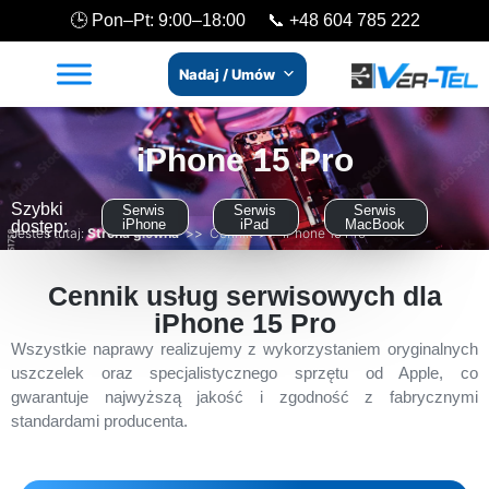
🕒 Pon–Pt: 9:00–18:00 📞
+48 604 785 222
Nadaj / Umów
iPhone 15 Pro
Szybki
Serwis
Serwis
Serwis
iPhone
iPad
MacBook
dostęp:
Jesteś tutaj:
Strona główna
>>
Cennik
>>
iPhone 15 Pro
Cennik usług serwisowych dla
iPhone 15 Pro
Wszystkie naprawy realizujemy z wykorzystaniem oryginalnych
uszczelek oraz specjalistycznego sprzętu od Apple, co
gwarantuje najwyższą jakość i zgodność z fabrycznymi
standardami producenta.