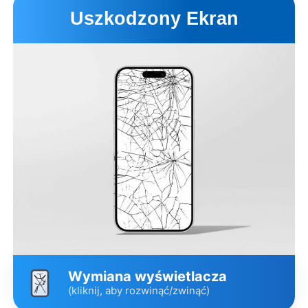
Uszkodzony Ekran
Wymiana wyświetlacza
(kliknij, aby rozwinąć/zwinąć)