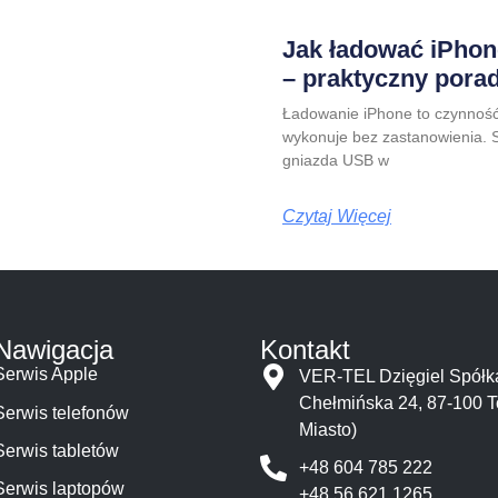
Jak ładować iPhone
– praktyczny pora
Ładowanie iPhone to czynność
wykonuje bez zastanowienia. S
gniazda USB w
Czytaj Więcej
Nawigacja
Kontakt
Serwis Apple
VER-TEL Dzięgiel Spó
Chełmińska 24, 87-100 T
Serwis telefonów
Miasto)
Serwis tabletów
+48 604 785 222
Serwis laptopów
+48 56 621 1265