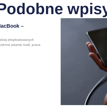
Podobne wpis
MacBook –
rdziej eksploatowanych
ienne pisanie maili, praca