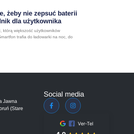
, żeby nie zepsuć baterii
dnik dla użytkownika
, którą większość użytkowników
martfon trafia do ładowarki na noc, do
Social media
łka Jawna
oruń (Stare
Ver-Tel