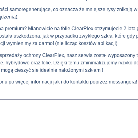
ści samoregenerujące, co oznacza że mniejsze rysy znikają w
ądzenia).
a premium? Mianowicie na folie ClearPlex otrzymujecie 2 lata g
stała uszkodzona, jak w przypadku zwykłego szkła, które gdy pę
i wymienimy za darmo! (nie licząc kosztów aplikacji)
przedaży ochrony ClearPlex, nasz serwis został wyposażony t
, hybrydowe oraz folie. Dzięki temu zminimalizujemy ryzyko d
i mogą cieszyć się idealnie nałożonymi szkłami!
u po więcej informacji jak i do kontaktu poprzez messangera!