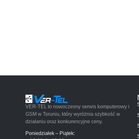
VER-TEL to nowoczesny serwis komputerowy i
GSM w Toruniu, który wyróżnia szybkość w
działaniu oraz konkurencyjne ceny.
Poniedziałek – Piątek: