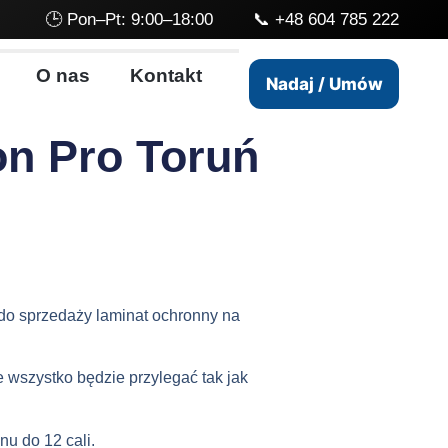
🕒 Pon–Pt: 9:00–18:00 📞
+48 604 785 222
O nas
Kontakt
Nadaj / Umów
on Pro Toruń
do sprzedaży laminat ochronny na
wszystko będzie przylegać tak jak
nu do 12 cali.