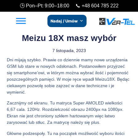
🕒 Pon–Pt: 9:00–18:00 📞
+48 604 785 222
Nadaj / Umów
Meizu 18X masz wybór
7 listopada, 2023
Dni mijają szybko. Prawie co dziennie mamy nowe urządzenia
GSM lub stare w nowych odsłonach. Postanowiłem przyjrzeć
się smartphone’owi, w którym można wybrać ilość i pojemność
poszczególnych pamięci. W moje ręce wpadł Meizu18X. Będąc
ciekawym pozwolę sobie zajrzeć w dane techniczne i je
wymienić.
Zacznijmy od ekranu. Tu matryca Super AMOLED wielkości
6,67 cala. 120Hz. Rozdzielczość obrazu 2400px na 1080px.
Ekran nie jest chroniony szkłem hartowanym więc łatwo
zarysować lub stłuc. Za matrycę należy się plus.
Główne podzespoły. Tu na początek możliwość wyboru ilości