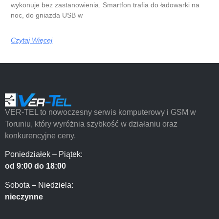
wykonuje bez zastanowienia. Smartfon trafia do ładowarki na
noc, do gniazda USB w
Czytaj Więcej
VER-TEL to nowoczesny serwis komputerowy i GSM w
Toruniu, który wyróżnia szybkość w działaniu oraz
konkurencyjne ceny.
Poniedziałek – Piątek:
od 9:00 do 18:00
Sobota – Niedziela:
nieczynne