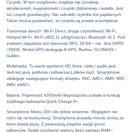
Czujniki. W tym urządzeniu znajduje się żyroskop,
akcelerometr, magnetometr i czujniki zbliżeniowy i światła. Jest
też czujnik grawitacyjny. Nie zabrakło czytnika linii papilarnych.
Także można powiedzieć, że czujniki są prawie w komplecie.
Transmisja danych. Wi-Fi Direct, druga częstotliwość Wi-Fi,
Hotspot Wi-Fi, Wi-Fi v802.11 a/b/g/n/ac/ax i Bluetooth v5.2. Pod
znakiem zapytania stoi obecność NFC. DLNA – nie. Jest GPRS
i EDGE. Moduł GPS obsługuje A-GPS, Beidou. GLONASS i
Galileo.
Multimedia. Tu warto wymienić HD Voice, radio i audio jack.
Jest też java, polifonia i odtwarzacz plików mp3. Smartphone
obsługuje następujące formaty dźwięku: AAC, AAC+, AMR, MID,
WAV, eAAC+.
Bateria. Pojemność 4300mAh.Wyposażona została w funkcję
szybkiego ładowania Quick Charge 4+ .
Smartphone Meizu 18X robi dobre wrażenie. Wyglądem nie
różni się od konkurencji. Smartphone posiada mocne strony za
które dostał plusy. Z pewnością znajdzie swoje grono
odbiorców. Dzięki możliwość wyboru ilości pamięci RAM i