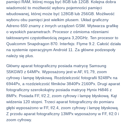
pamięci RAM, której mogą być 8GB lub 12GB. Kolejna dobra
wiadomość to możliwość wyboru pojemności pamięci
wbudowanej, której może być 128GB lub 256GB. Możliwość
wyboru obu pamięci jest wielkim plusem. Układ graficzny
Adreno 650 znamy z innych urządzeń GSM. Wytwarza grafikę
o wysokich parametrach. Procesor z ośmioma rdzeniami
taktowanymi częstotliwością zegara 3,20GHz. Ten procesor to
Qualcomm Snapdragon 870. Interfejs: Flyme 9.2. Całość działa
na systemie operacyjnym Android 11. Za główne podzespoły
należy się plus.
Główny aparat fotograficzny posiada matrycę Samsung
S5KGW3 z 64MPx. Wyposażony jest w AF, f/1.79, zoom
cyfrowy i lampę błyskową. Rozdzielczość fotografii 9248Px na
6944Px, a rozdzielczość filmików 3840Px 2160Px. Drugi aparat
fotograficzny szerokokątny posiada matrycę Hynix Hi846 z
8MPx. Posiada FF, f/2.2, zoom cyfrowy i lampę błyskową. Kąt
widzenia 120 stopni. Trzeci aparat fotograficzny do pomiaru
głębi wyposażono w FF, f/2.4, zoom cyfrowy i lampę błyskową.
Z przodu aparat fotograficzny 13MPx wyposażony w FF, f/2.0 i
zoom cyfrowy.