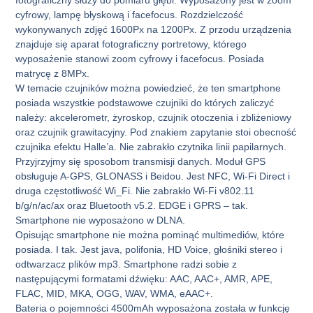
cyfrowy, lampę błyskową i facefocus. Rozdzielczość
wykonywanych zdjęć 1600Px na 1200Px. Z przodu urządzenia
znajduje się aparat fotograficzny portretowy, którego
wyposażenie stanowi zoom cyfrowy i facefocus. Posiada
matrycę z 8MPx.
W temacie czujników można powiedzieć, że ten smartphone
posiada wszystkie podstawowe czujniki do których zaliczyć
należy: akcelerometr, żyroskop, czujnik otoczenia i zbliżeniowy
oraz czujnik grawitacyjny. Pod znakiem zapytanie stoi obecność
czujnika efektu Halle’a. Nie zabrakło czytnika linii papilarnych.
Przyjrzyjmy się sposobom transmisji danych. Moduł GPS
obsługuje A-GPS, GLONASS i Beidou. Jest NFC, Wi-Fi Direct i
druga częstotliwość Wi_Fi. Nie zabrakło Wi-Fi v802.11
b/g/n/ac/ax oraz Bluetooth v5.2. EDGE i GPRS – tak.
Smartphone nie wyposażono w DLNA.
Opisując smartphone nie można pominąć multimediów, które
posiada. I tak. Jest java, polifonia, HD Voice, głośniki stereo i
odtwarzacz plików mp3. Smartphone radzi sobie z
następującymi formatami dźwięku: AAC, AAC+, AMR, APE,
FLAC, MID, MKA, OGG, WAV, WMA, eAAC+.
Bateria o pojemności 4500mAh wyposażona została w funkcję