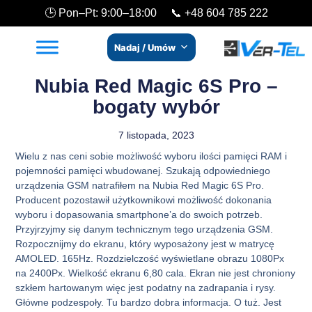
🕒 Pon–Pt: 9:00–18:00 📞
+48 604 785 222
Nadaj / Umów
Nubia Red Magic 6S Pro –
bogaty wybór
7 listopada, 2023
Wielu z nas ceni sobie możliwość wyboru ilości pamięci RAM i
pojemności pamięci wbudowanej. Szukają odpowiedniego
urządzenia GSM natrafiłem na Nubia Red Magic 6S Pro.
Producent pozostawił użytkownikowi możliwość dokonania
wyboru i dopasowania smartphone’a do swoich potrzeb.
Przyjrzyjmy się danym technicznym tego urządzenia GSM.
Rozpocznijmy do ekranu, który wyposażony jest w matrycę
AMOLED. 165Hz. Rozdzielczość wyświetlane obrazu 1080Px
na 2400Px. Wielkość ekranu 6,80 cala. Ekran nie jest chroniony
szkłem hartowanym więc jest podatny na zadrapania i rysy.
Główne podzespoły. Tu bardzo dobra informacja. O tuż. Jest