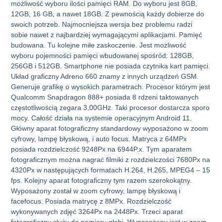
możliwość wyboru ilości pamięci RAM. Do wyboru jest 8GB,
12GB, 16 GB, a nawet 18GB. Z pewnością każdy dobierze do
swoich potrzeb. Najmocniejsza wersja bez problemu radzi
sobie nawet z najbardziej wymagającymi aplikacjami. Pamięć
budowana. Tu kolejne miłe zaskoczenie. Jest możliwość
wyboru pojemności pamięci wbudowanej spośród: 128GB,
256GB i 512GB. Smartphone nie posiada czytnika kart pamięci.
Układ graficzny Adreno 660 znamy z innych urządzeń GSM.
Generuje grafikę o wysokich parametrach. Procesor którym jest
Qualcomm Snapdragon 888+ posiada 8 rdzeni taktowanych
częstotliwością zegara 3,00GHz. Taki procesor dostarcza sporo
mocy. Całość działa na systemie operacyjnym Android 11.
Główny aparat fotograficzny standardowy wyposażono w zoom
cyfrowy, lampę błyskową, i auto focus. Matryca z 64MPx
posiada rozdzielczość 9248Px na 6944P.x. Tym aparatem
fotograficznym można nagrać filmiki z rozdzielczości 7680Px na
4320Px w następujących formatach H.264, H.265, MPEG4 – 15
fps. Kolejny aparat fotograficzny tym razem szerokokątny.
Wyposażony został w zoom cyfrowy, lampę błyskową i
facefocus. Posiada matrycę z 8MPx. Rozdzielczość
wykonywanych zdjęć 3264Px na 2448Px. Trzeci aparat
fotograficzny służy do pomiaru głębi. Wyposażony jest w zoom