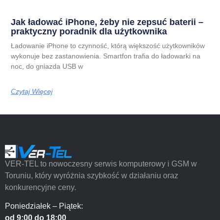
Jak ładować iPhone, żeby nie zepsuć baterii –
praktyczny poradnik dla użytkownika
Ładowanie iPhone to czynność, którą większość użytkowników
wykonuje bez zastanowienia. Smartfon trafia do ładowarki na
noc, do gniazda USB w
Czytaj Więcej
VER-TEL to nowoczesny serwis komputerowy i GSM w
Toruniu, który wyróżnia szybkość w działaniu oraz
konkurencyjne ceny.
Poniedziałek – Piątek:
od 9:00 do 18:00